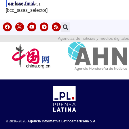
en fase final
agosto 9, 2026
09:31
[bcc_tasas_selector]
Agencias de noticias y medios digitales
© 2016-2026 Agencia Informativa Latinoamericana S.A.