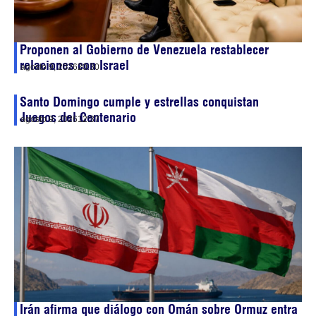
Proponen al Gobierno de Venezuela restablecer
relaciones con Israel
agosto 9, 2026
20:30
Santo Domingo cumple y estrellas conquistan
Juegos del Centenario
agosto 9, 2026
12:37
Irán afirma que diálogo con Omán sobre Ormuz entra