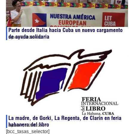
Parte desde Italia hacia Cuba un nuevo cargamento
de ayuda solidaria
agosto 7, 2026
04:12
La madre, de Gorki, La Regenta, de Clarín en feria
habanera del libro
agosto 7, 2026
00:25
[bcc_tasas_selector]