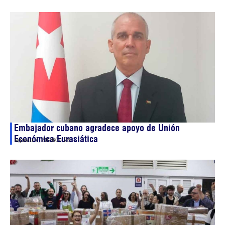
Embajador cubano agradece apoyo de Unión
Económica Eurasiática
agosto 7, 2026
04:28