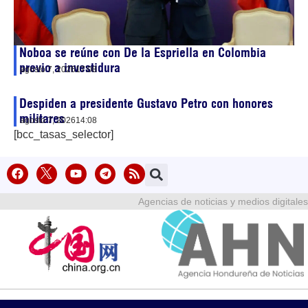
Noboa se reúne con De la Espriella en Colombia
previo a investidura
agosto 7, 2026
17:08
Despiden a presidente Gustavo Petro con honores
militares
agosto 7, 2026
14:08
[bcc_tasas_selector]
Agencias de noticias y medios digitales