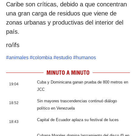
Caribe son críticas, debido a que concentran
una gran carga de residuos que viene de
zonas urbanas y productivas del interior del
país.
ro/ifs
#
animales
#
colombia
#
estudio
#
humanos
MINUTO A MINUTO
Cuba y Dominicana ganan prueba de 800 metros en
19:04
JCC
Sin mayores trascendencias continuó diálogo
18:52
político en Venezuela
Capital de Ecuador aplaza su festival de luces
18:43
Cubana Morales domina lanzamiento del disco (f) en