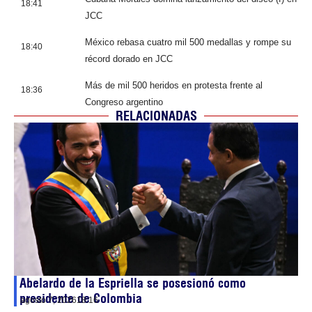
18:41
JCC
México rebasa cuatro mil 500 medallas y rompe su
18:40
récord dorado en JCC
Más de mil 500 heridos en protesta frente al
18:36
Congreso argentino
RELACIONADAS
Abelardo de la Espriella se posesionó como
presidente de Colombia
agosto 7, 2026
18:16