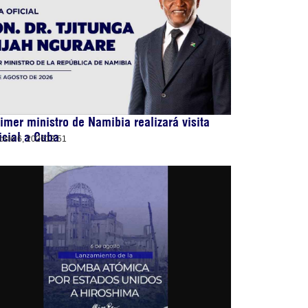
imer ministro de Namibia realizará visita
icial a Cuba
osto 6, 2026
13:51