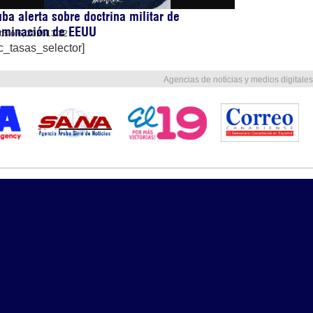
ba alerta sobre doctrina militar de
ominación de EEUU
osto 6, 2026
13:32
c_tasas_selector]
Agencias de noticias y medios digitales