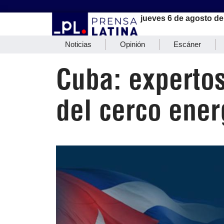
jueves 6 de agosto de
Noticias
Opinión
Escáner
Cuba: experto
del cerco ener