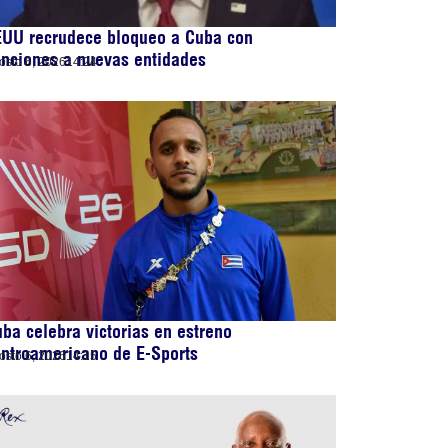
EUU recrudece bloqueo a Cuba con
nciones a nuevas entidades
osto 6, 2026
14:24
ba celebra victorias en estreno
ntroamericano de E-Sports
osto 6, 2026
14:15