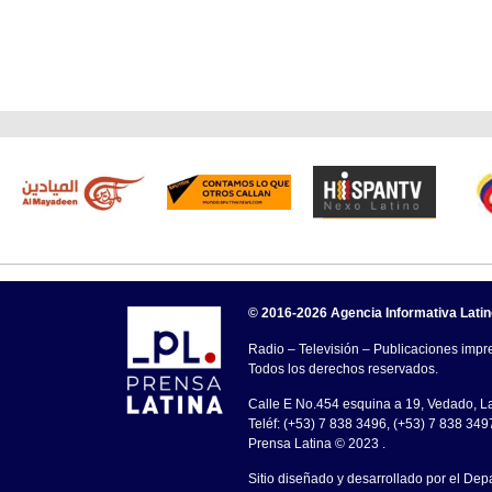
© 2016-2026 Agencia Informativa Lati
Radio – Televisión – Publicaciones impre
Todos los derechos reservados.
Calle E No.454 esquina a 19, Vedado, 
Teléf: (+53) 7 838 3496, (+53) 7 838 349
Prensa Latina © 2023 .
Sitio diseñado y desarrollado por el Dep