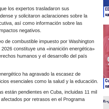
 que los expertos trasladaron sus
E
sa
ense y solicitaron aclaraciones sobre la
ag
ecutiva, así como información sobre las
impactos negativos.
queo de combustible impuesto por Washington
 2026 constituye una «inanición energética»
rechos humanos y el desarrollo del país
energético ha agravado la escasez de
Cu
icios esenciales como la salud y la educación.
ce
ag
s están pendientes en Cuba, incluidas 11 mil
o afectados por retrasos en el Programa