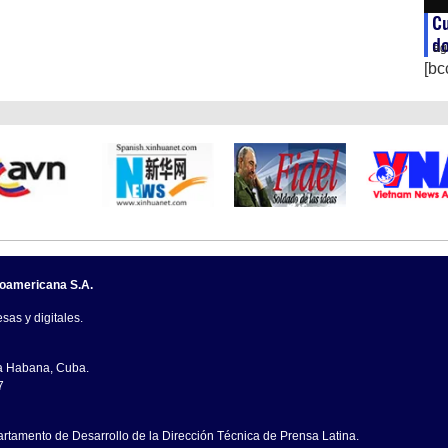
Cu
d
ag
[bc
noamericana S.A.
sas y digitales.
La Habana, Cuba.
7
artamento de Desarrollo de la Dirección Técnica de Prensa Latina.