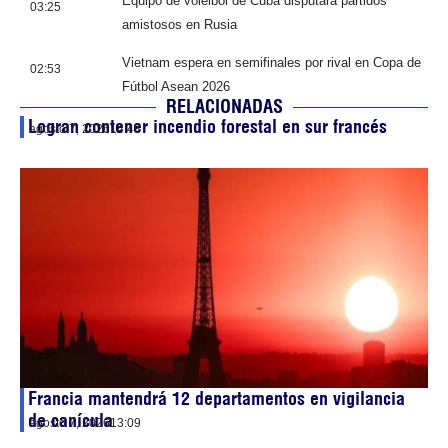
Equipo de voleibol de Cuba disputará partidos
03:25
amistosos en Rusia
Vietnam espera en semifinales por rival en Copa de
02:53
Fútbol Asean 2026
RELACIONADAS
Logran contener incendio forestal en sur francés
agosto 7, 2026
14:48
Francia mantendrá 12 departamentos en vigilancia
de canícula
agosto 7, 2026
13:09