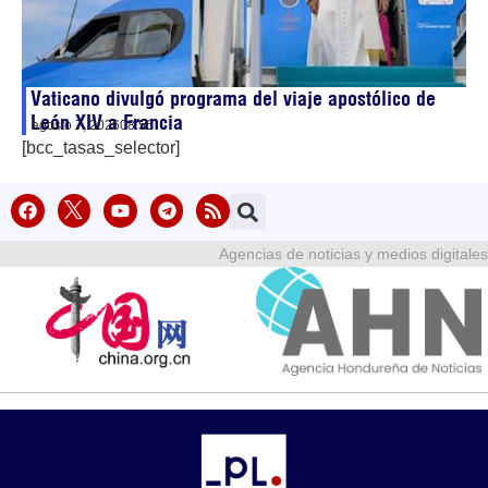
Vaticano divulgó programa del viaje apostólico de
León XIV a Francia
agosto 7, 2026
08:56
[bcc_tasas_selector]
Agencias de noticias y medios digitales