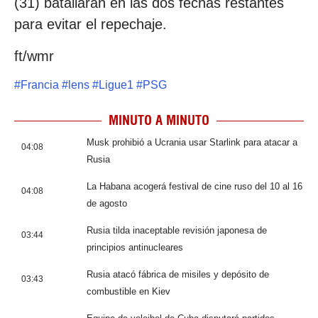
(31) batallarán en las dos fechas restantes
para evitar el repechaje.
ft/wmr
#
Francia
#
lens
#
Ligue1
#
PSG
MINUTO A MINUTO
Musk prohibió a Ucrania usar Starlink para atacar a
04:08
Rusia
La Habana acogerá festival de cine ruso del 10 al 16
04:08
de agosto
Rusia tilda inaceptable revisión japonesa de
03:44
principios antinucleares
Rusia atacó fábrica de misiles y depósito de
03:43
combustible en Kiev