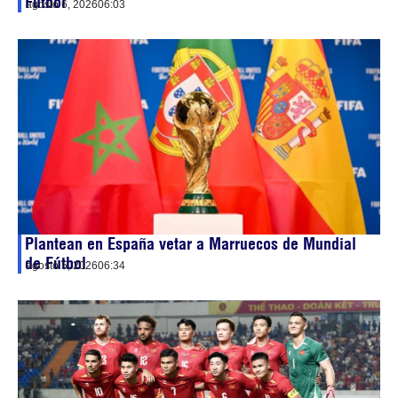
Fútbol
agosto 6, 2026
06:03
Plantean en España vetar a Marruecos de Mundial
de Fútbol
agosto 5, 2026
06:34