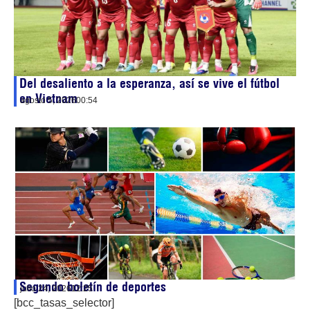
Del desaliento a la esperanza, así se vive el fútbol
en Vietnam
agosto 5, 2026
00:54
Segundo boletín de deportes
julio 24, 2026
12:25
[bcc_tasas_selector]