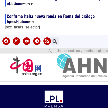
el Líbano
agosto 4, 2026
03:11
Confirma Italia nueva ronda en Roma del diálogo
Israel-Líbano
agosto 3, 2026
12:09
[bcc_tasas_selector]
Agencias de noticias y medios digitales