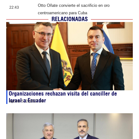
Otto Oñate convierte el sacrificio en oro
22:43
centroamericano para Cuba
RELACIONADAS
Organizaciones rechazan visita del canciller de
Israel a Ecuador
agosto 5, 2026
17:31