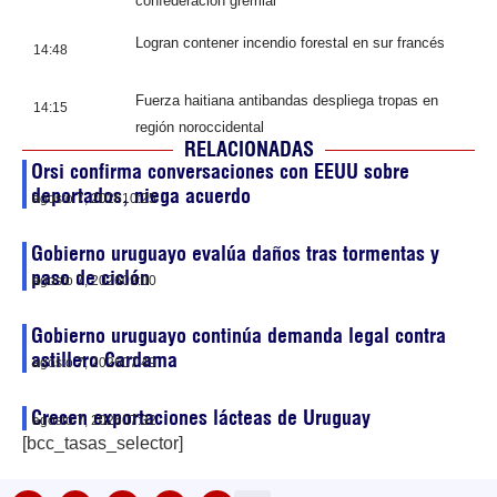
confederación gremial
Logran contener incendio forestal en sur francés
14:48
Fuerza haitiana antibandas despliega tropas en
14:15
región noroccidental
RELACIONADAS
Orsi confirma conversaciones con EEUU sobre
deportados, niega acuerdo
agosto 7, 2026
10:25
Gobierno uruguayo evalúa daños tras tormentas y
paso de ciclón
agosto 7, 2026
09:00
Gobierno uruguayo continúa demanda legal contra
astillero Cardama
agosto 7, 2026
07:49
Crecen exportaciones lácteas de Uruguay
agosto 7, 2026
07:32
[bcc_tasas_selector]