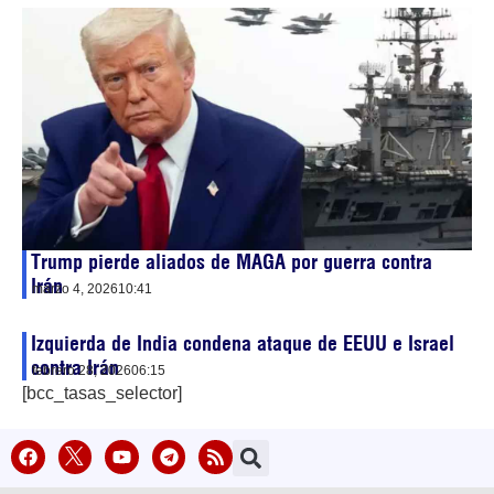
Trump pierde aliados de MAGA por guerra contra
Irán
marzo 4, 2026
10:41
Izquierda de India condena ataque de EEUU e Israel
contra Irán
febrero 28, 2026
06:15
[bcc_tasas_selector]