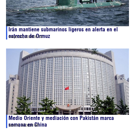
Irán mantiene submarinos ligeros en alerta en el
estrecho de Ormuz
mayo 10, 2026
08:33
Medio Oriente y mediación con Pakistán marca
semana en China
abril 4, 2026
10:08