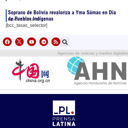
Soprano de Bolivia revaloriza a Yma Súmac en Día
de Pueblos Indígenas
agosto 7, 2026
14:57
[bcc_tasas_selector]
Agencias de noticias y medios digitales