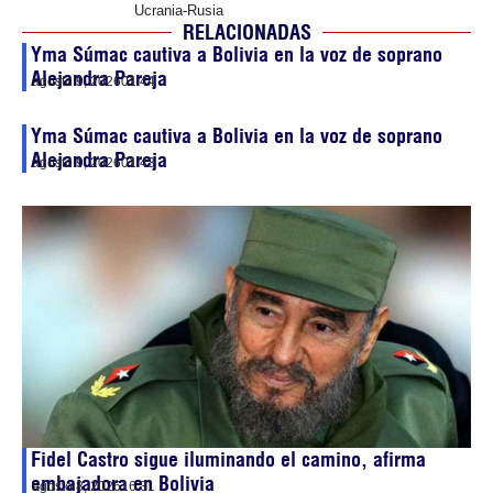
Ucrania-Rusia
RELACIONADAS
Yma Súmac cautiva a Bolivia en la voz de soprano
Alejandra Pareja
agosto 9, 2026
01:44
Yma Súmac cautiva a Bolivia en la voz de soprano
Alejandra Pareja
agosto 9, 2026
01:43
Fidel Castro sigue iluminando el camino, afirma
embajadora en Bolivia
agosto 8, 2026
16:31