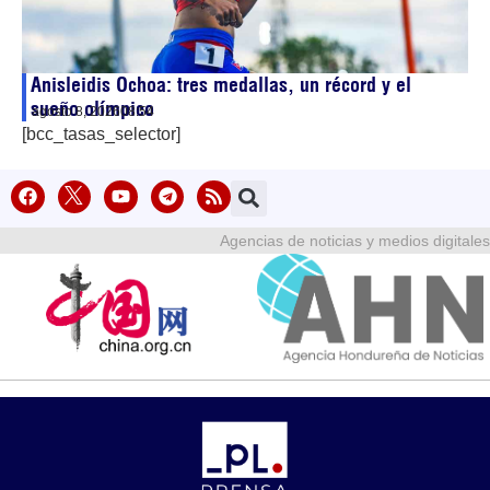
Anisleidis Ochoa: tres medallas, un récord y el
sueño olímpico
agosto 8, 2026
08:54
[bcc_tasas_selector]
Agencias de noticias y medios digitales