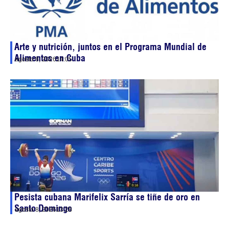
Arte y nutrición, juntos en el Programa Mundial de
Alimentos en Cuba
agosto 8, 2026
14:05
Pesista cubana Marifelix Sarría se tiñe de oro en
Santo Domingo
agosto 8, 2026
13:28