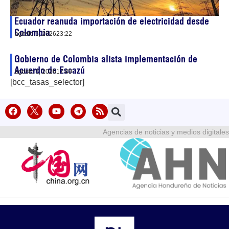
Ecuador reanuda importación de electricidad desde
Colombia
agosto 5, 2026
23:22
Gobierno de Colombia alista implementación de
Acuerdo de Escazú
agosto 5, 2026
17:49
[bcc_tasas_selector]
Agencias de noticias y medios digitales