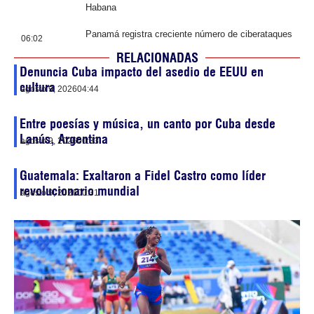
Habana
Panamá registra creciente número de ciberataques
06:02
RELACIONADAS
Denuncia Cuba impacto del asedio de EEUU en
cultura
agosto 9, 2026
04:44
Entre poesías y música, un canto por Cuba desde
Lanús, Argentina
agosto 9, 2026
00:33
Guatemala: Exaltaron a Fidel Castro como líder
revolucionario mundial
agosto 9, 2026
00:31