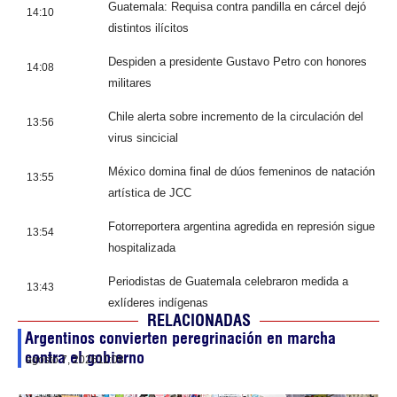
Guatemala: Requisa contra pandilla en cárcel dejó
14:10
distintos ilícitos
Despiden a presidente Gustavo Petro con honores
14:08
militares
Chile alerta sobre incremento de la circulación del
13:56
virus sincicial
México domina final de dúos femeninos de natación
13:55
artística de JCC
Fotorreportera argentina agredida en represión sigue
13:54
hospitalizada
Periodistas de Guatemala celebraron medida a
13:43
exlíderes indígenas
RELACIONADAS
Argentinos convierten peregrinación en marcha
contra el gobierno
agosto 7, 2026
11:08