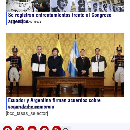
Se registran enfrentamientos frente al Congreso
argentino
agosto 6, 2026
18:43
Ecuador y Argentina firman acuerdos sobre
seguridad y comercio
agosto 6, 2026
18:20
[bcc_tasas_selector]