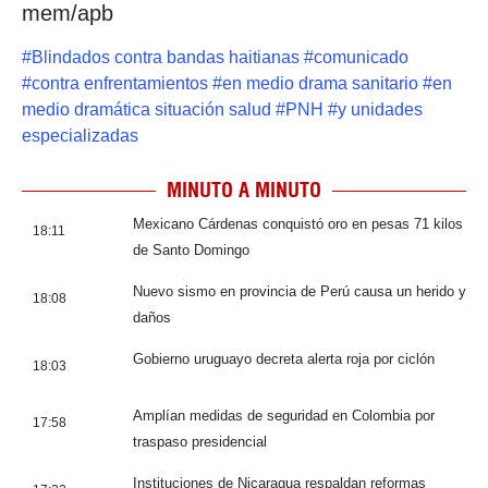
mem/apb
#
Blindados contra bandas haitianas
#
comunicado
#
contra enfrentamientos
#
en medio drama sanitario
#
en
medio dramática situación salud
#
PNH
#
y unidades
especializadas
MINUTO A MINUTO
Mexicano Cárdenas conquistó oro en pesas 71 kilos
18:11
de Santo Domingo
Nuevo sismo en provincia de Perú causa un herido y
18:08
daños
Gobierno uruguayo decreta alerta roja por ciclón
18:03
Amplían medidas de seguridad en Colombia por
17:58
traspaso presidencial
Instituciones de Nicaragua respaldan reformas