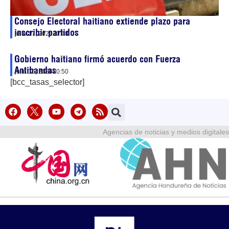
Consejo Electoral haitiano extiende plazo para
inscribir partidos
julio 17, 2026
20:48
Gobierno haitiano firmó acuerdo con Fuerza
Antibandas
julio 16, 2026
20:50
[bcc_tasas_selector]
Agencias de noticias y medios digitales