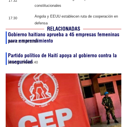
17:32
constitucionales
Angola y EEUU establecen ruta de cooperación en
17:30
defensa
RELACIONADAS
Gobierno haitiano aprueba a 45 empresas femeninas
para emprendimiento
julio 23, 2026
10:54
Partido político de Haití apoya al gobierno contra la
inseguridad
julio 22, 2026
15:40