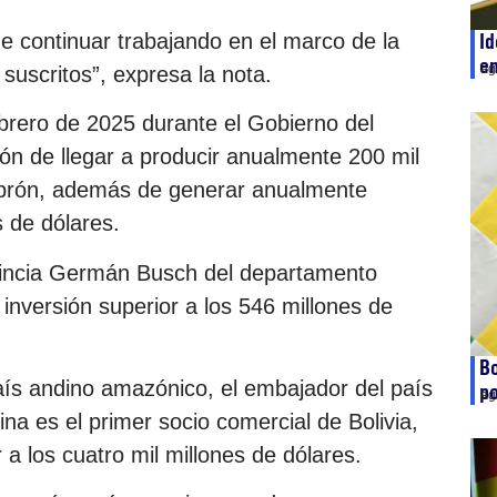
e continuar trabajando en el marco de la
Id
e
ag
suscritos”, expresa la nota.
ebrero de 2025 durante el Gobierno del
ión de llegar a producir anualmente 200 mil
mbrón, además de generar anualmente
s de dólares.
vincia Germán Busch del departamento
nversión superior a los 546 millones de
Bo
 país andino amazónico, el embajador del país
po
ag
na es el primer socio comercial de Bolivia,
a los cuatro mil millones de dólares.