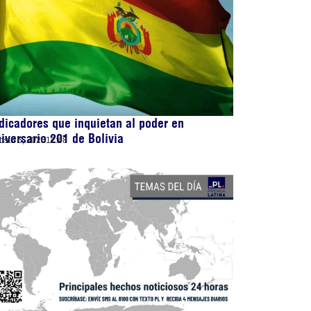
dicadores que inquietan al poder en
iversario 201 de Bolivia
osto 6, 2026
12:48