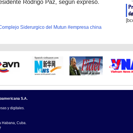
residente Rodrigo Paz, según expresó.
Pr
de
ag
[bc
 Complejo Siderurgico del Mutun
#
empresa china
noamericana S.A.
sas y digitales.
La Habana, Cuba.
7