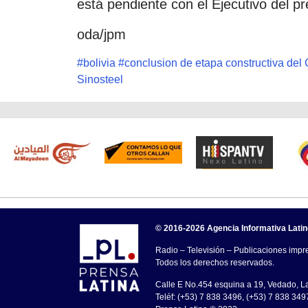
está pendiente con el Ejecutivo del p
oda/jpm
#
bolivia
#
conclusion de etapa constructiva del
Sinosteel
© 2016-2026 Agencia Informativa Lati
Radio – Televisión – Publicaciones impre
Todos los derechos reservados.
Calle E No.454 esquina a 19, Vedado, 
Teléf: (+53) 7 838 3496, (+53) 7 838 349