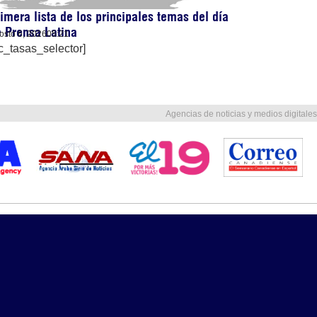
imera lista de los principales temas del día
 Prensa Latina
osto 6, 2026
05:21
c_tasas_selector]
Agencias de noticias y medios digitales