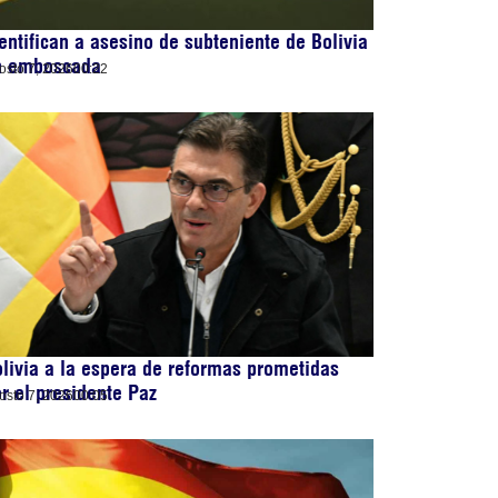
entifican a asesino de subteniente de Bolivia
n emboscada
osto 7, 2026
00:22
livia a la espera de reformas prometidas
r el presidente Paz
osto 7, 2026
00:05