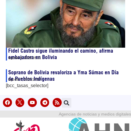
Fidel Castro sigue iluminando el camino, afirma
embajadora en Bolivia
agosto 8, 2026
16:31
Soprano de Bolivia revaloriza a Yma Súmac en Día
de Pueblos Indígenas
agosto 7, 2026
14:57
[bcc_tasas_selector]
Agencias de noticias y medios digitales