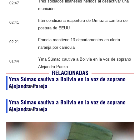
Tres soldados libaneses heridos al desactivar una
02:47
munición
Irán condiciona reapertura de Ormuz a cambio de
02:41
postura de EEUU
Francia mantiene 13 departamentos en alerta
02:21
naranja por canícula
Yma Súmac cautiva a Bolivia en la voz de soprano
01:44
Alejandra Pareja
RELACIONADAS
Yma Súmac cautiva a Bolivia en la voz de soprano
Alejandra Pareja
agosto 9, 2026
01:44
Yma Súmac cautiva a Bolivia en la voz de soprano
Alejandra Pareja
agosto 9, 2026
01:43