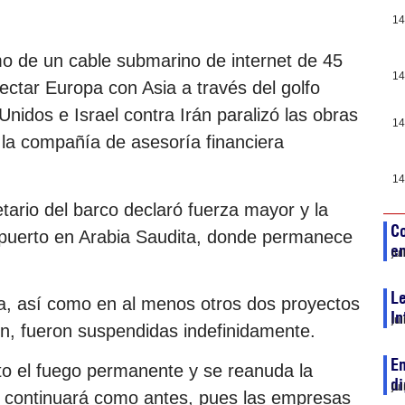
14
mo de un cable submarino de internet de 45
14
nectar Europa con Asia a través del golfo
nidos e Israel contra Irán paralizó las obras
14
de la compañía de asesoría financiera
14
etario del barco declaró fuerza mayor y la
Co
 puerto en Arabia Saudita, donde permanece
en
ju
Le
ica, así como en al menos otros dos proyectos
In
ju
ón, fueron suspendidas indefinidamente.
En
lto el fuego permanente y se reanuda la
di
ju
 no continuará como antes, pues las empresas