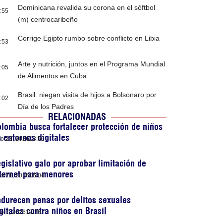
Dominicana revalida su corona en el sóftbol
:55
(m) centrocaribeño
Corrige Egipto rumbo sobre conflicto en Libia
:53
Arte y nutrición, juntos en el Programa Mundial
:05
de Alimentos en Cuba
Brasil: niegan visita de hijos a Bolsonaro por
:02
Día de los Padres
RELACIONADAS
lombia busca fortalecer protección de niños
 entornos digitales
lio 23, 2026
13:56
gislativo galo por aprobar limitación de
ternet para menores
lio 21, 2026
06:04
durecen penas por delitos sexuales
gitales contra niños en Brasil
lio 7, 2026
19:35