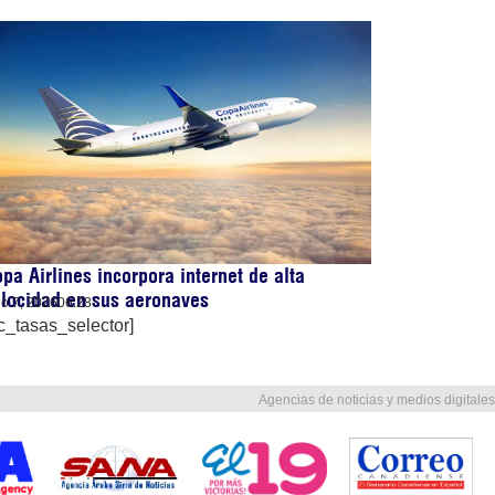
pa Airlines incorpora internet de alta
locidad en sus aeronaves
lio 7, 2026
06:28
c_tasas_selector]
Agencias de noticias y medios digitales