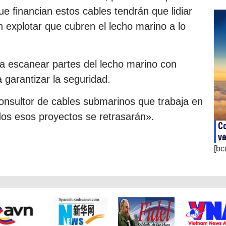
e financian estos cables tendrán que lidiar
n explotar que cubren el lecho marino a lo
a escanear partes del lecho marino con
 garantizar la seguridad.
onsultor de cables submarinos que trabaja en
dos esos proyectos se retrasarán».
Co
ve
ju
[bc