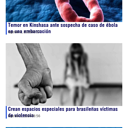
Temor en Kinshasa ante sospecha de caso de ébola
en una embarcación
agosto 6, 2026
00:37
Crean espacios especiales para brasileñas víctimas
de violencia
agosto 5, 2026
08:56