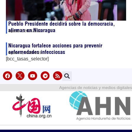
Pueblo Presidente decidirá sobre la democracia,
afirman en Nicaragua
agosto 7, 2026
21:35
Nicaragua fortalece acciones para prevenir
enfermedades infecciosas
agosto 7, 2026
06:19
[bcc_tasas_selector]
Agencias de noticias y medios digitales