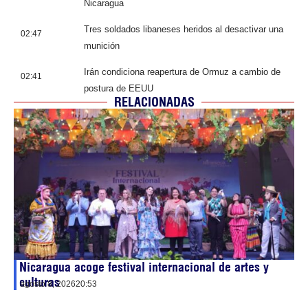
Nicaragua
Tres soldados libaneses heridos al desactivar una
02:47
munición
Irán condiciona reapertura de Ormuz a cambio de
02:41
postura de EEUU
RELACIONADAS
Nicaragua acoge festival internacional de artes y
culturas
agosto 8, 2026
20:53