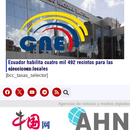
Ecuador habilita cuatro mil 492 recintos para las
elecciones locales
agosto 7, 2026
20:42
[bcc_tasas_selector]
Agencias de noticias y medios digitales