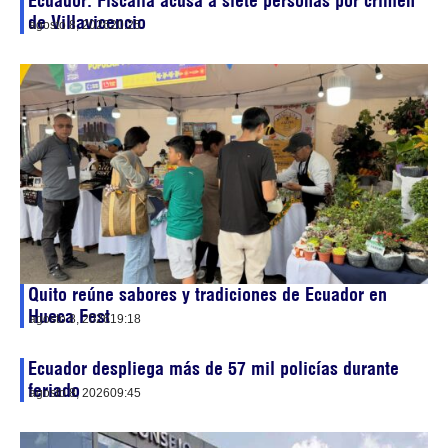
Ecuador: Fiscalía acusa a siete personas por crimen
de Villavicencio
agosto 8, 2026
20:25
Quito reúne sabores y tradiciones de Ecuador en
Hueca Fest
agosto 8, 2026
19:18
Ecuador despliega más de 57 mil policías durante
feriado
agosto 8, 2026
09:45