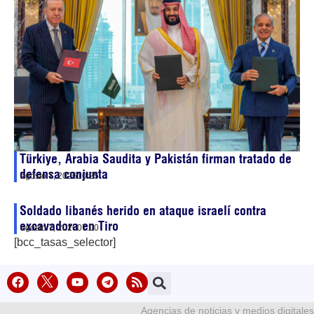
Türkiye, Arabia Saudita y Pakistán firman tratado de
defensa conjunta
agosto 7, 2026
10:25
Soldado libanés herido en ataque israelí contra
excavadora en Tiro
agosto 7, 2026
07:00
[bcc_tasas_selector]
Agencias de noticias y medios digitales