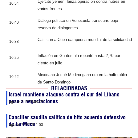
Ejército yemení lanza operación contra hutíes en
10:54
varios frentes
Diálogo político en Venezuela transcurre bajo
10:40
reserva de dialogantes
Califican a Cuba campeona mundial de la solidaridad
10:38
Inflación en Guatemala repuntó hasta 2,70 por
10:25
ciento en julio
Méxicano Josué Medina gana oro en la halterofilia
10:22
de Santo Domingo
RELACIONADAS
Israel mantiene ataques contra el sur del Líbano
pese a negociaciones
agosto 8, 2026
09:05
Canciller saudita califica de hito acuerdo defensivo
de La Meca
agosto 7, 2026
11:03