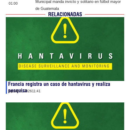
Municipal manda invicto y solitario en fútbol mayor
01:00
de Guatemala
RELACIONADAS
Francia registra un caso de hantavirus y realiza
pesquisa
agosto 6, 2026
11:41