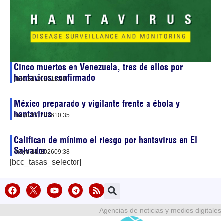
Cinco muertos en Venezuela, tres de ellos por
hantavirus confirmado
julio 21, 2026
12:40
México preparado y vigilante frente a ébola y
hantavirus
mayo 19, 2026
10:35
Califican de mínimo el riesgo por hantavirus en El
Salvador
mayo 14, 2026
09:38
[bcc_tasas_selector]
Agencias de noticias y medios digitales