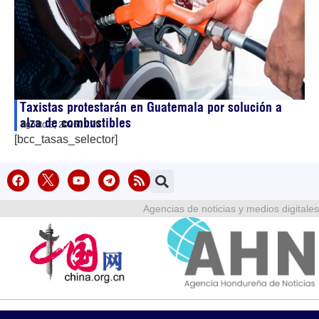
Taxistas protestarán en Guatemala por solución a
alza de combustibles
agosto 3, 2026
01:29
[bcc_tasas_selector]
Agencias de noticias y medios digitales