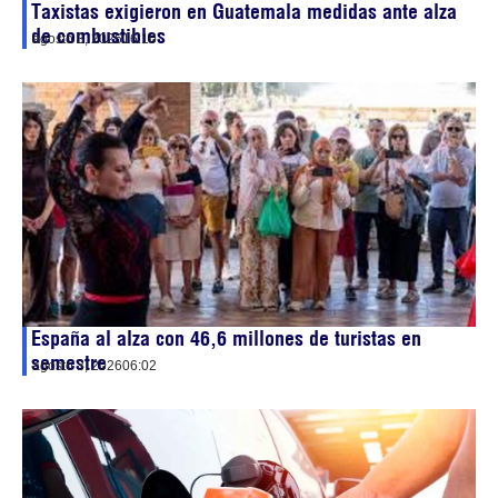
Taxistas exigieron en Guatemala medidas ante alza
de combustibles
agosto 3, 2026
16:10
España al alza con 46,6 millones de turistas en
semestre
agosto 3, 2026
06:02