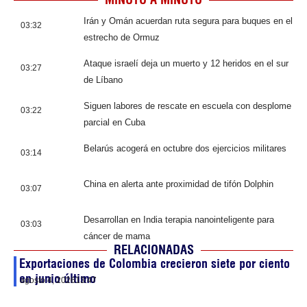
Irán y Omán acuerdan ruta segura para buques en el
03:32
estrecho de Ormuz
Ataque israelí deja un muerto y 12 heridos en el sur
03:27
de Líbano
Siguen labores de rescate en escuela con desplome
03:22
parcial en Cuba
Belarús acogerá en octubre dos ejercicios militares
03:14
China en alerta ante proximidad de tifón Dolphin
03:07
Desarrollan en India terapia nanointeligente para
03:03
cáncer de mama
RELACIONADAS
Exportaciones de Colombia crecieron siete por ciento
en junio último
agosto 4, 2026
13:47