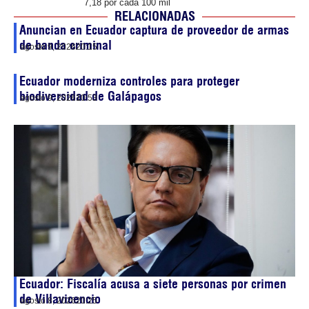
7,18 por cada 100 mil
RELACIONADAS
Anuncian en Ecuador captura de proveedor de armas
de banda criminal
agosto 9, 2026
20:15
Ecuador moderniza controles para proteger
biodiversidad de Galápagos
agosto 9, 2026
10:53
Ecuador: Fiscalía acusa a siete personas por crimen
de Villavicencio
agosto 8, 2026
20:25