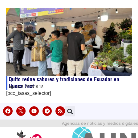
Quito reúne sabores y tradiciones de Ecuador en
Hueca Fest
agosto 8, 2026
19:18
[bcc_tasas_selector]
Agencias de noticias y medios digitales