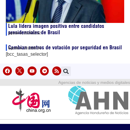
Lula lidera imagen positiva entre candidatos
presidenciales de Brasil
agosto 6, 2026
12:52
Cambian centros de votación por seguridad en Brasil
agosto 6, 2026
08:34
[bcc_tasas_selector]
Agencias de noticias y medios digitales