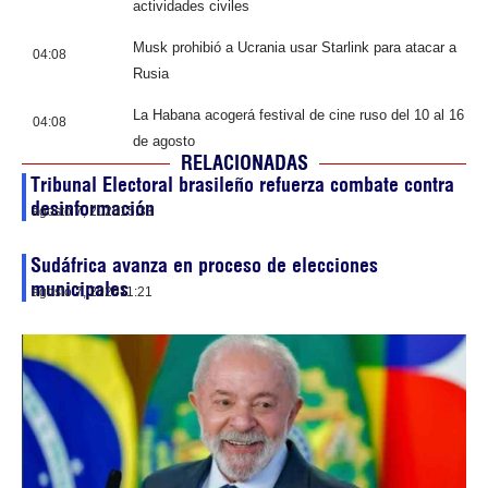
actividades civiles
Musk prohibió a Ucrania usar Starlink para atacar a
04:08
Rusia
La Habana acogerá festival de cine ruso del 10 al 16
04:08
de agosto
RELACIONADAS
Tribunal Electoral brasileño refuerza combate contra
desinformación
agosto 7, 2026
15:33
Sudáfrica avanza en proceso de elecciones
municipales
agosto 7, 2026
11:21