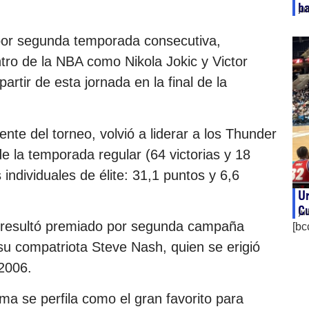
ba
ju
por segunda temporada consecutiva,
tro de la NBA como Nikola Jokic y Victor
rtir de esta jornada en la final de la
te del torneo, volvió a liderar a los Thunder
de la temporada regular (64 victorias y 18
 individuales de élite: 31,1 puntos y 6,6
Ur
C
ju
resultó premiado por segunda campaña
[bc
u compatriota Steve Nash, quien se erigió
2006.
a se perfila como el gran favorito para