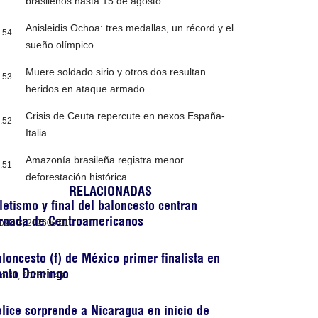
brasileños hasta 15 de agosto
Anisleidis Ochoa: tres medallas, un récord y el
:54
sueño olímpico
Muere soldado sirio y otros dos resultan
:53
heridos en ataque armado
Crisis de Ceuta repercute en nexos España-
:52
Italia
Amazonía brasileña registra menor
:51
deforestación histórica
RELACIONADAS
letismo y final del baloncesto centran
ornada de Centroamericanos
osto 3, 2026
00:01
loncesto (f) de México primer finalista en
anto Domingo
lio 31, 2026
21:43
lice sorprende a Nicaragua en inicio de