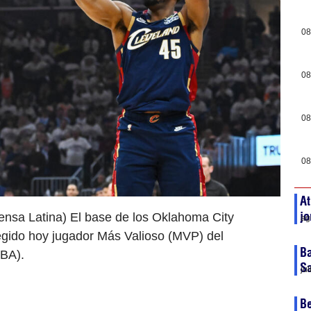
08
08
08
08
At
j
ensa Latina) El base de los Oklahoma City
ag
egido hoy jugador Más Valioso (MVP) del
Ba
NBA).
S
ju
Be