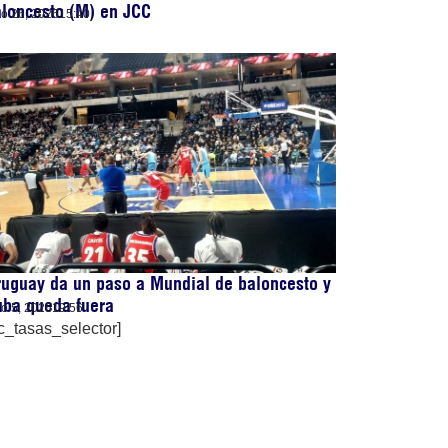
loncesto (M) en JCC
lio 26, 2026
15:40
uguay da un paso a Mundial de baloncesto y
uba queda fuera
lio 5, 2026
19:56
c_tasas_selector]