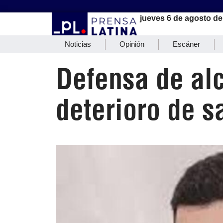
jueves 6 de agosto de
Noticias
Opinión
Escáner
Defensa de al
deterioro de s