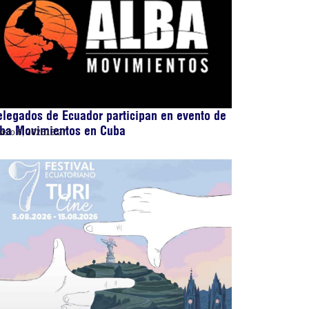
legados de Ecuador participan en evento de
lba Movimientos en Cuba
osto 6, 2026
13:27