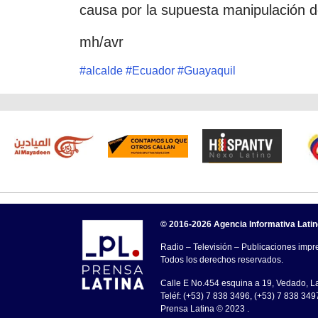
causa por la supuesta manipulación del
mh/avr
#
alcalde
#
Ecuador
#
Guayaquil
© 2016-2026 Agencia Informativa Lati
Radio – Televisión – Publicaciones impre
Todos los derechos reservados.
Calle E No.454 esquina a 19, Vedado, 
Teléf: (+53) 7 838 3496, (+53) 7 838 349
Prensa Latina © 2023 .