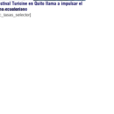
stival Turicine en Quito llama a impulsar el
ne ecuatoriano
osto 6, 2026
11:00
c_tasas_selector]