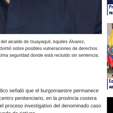
Pr
r
ag
del alcalde de Guayaquil, Aquiles Álvarez,
dvirtió sobre posibles vulneraciones de derechos
xima seguridad donde está recluido sin sentencia.
E
am
ag
ídico señaló que el burgomaestre permanece
entro penitenciario, en la provincia costera
el proceso investigativo del denominado caso