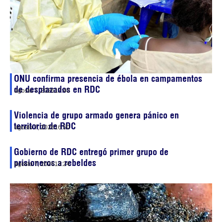
ONU confirma presencia de ébola en campamentos
de desplazados en RDC
agosto 7, 2026
17:40
Violencia de grupo armado genera pánico en
territorio de RDC
agosto 7, 2026
16:50
Gobierno de RDC entregó primer grupo de
prisioneros a rebeldes
agosto 7, 2026
13:24