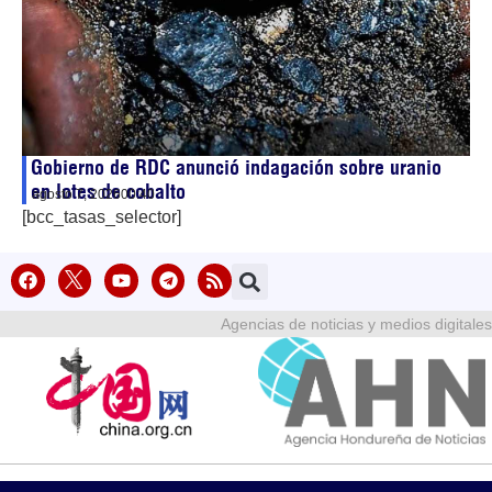
Gobierno de RDC anunció indagación sobre uranio
en lotes de cobalto
agosto 7, 2026
00:40
[bcc_tasas_selector]
Agencias de noticias y medios digitales