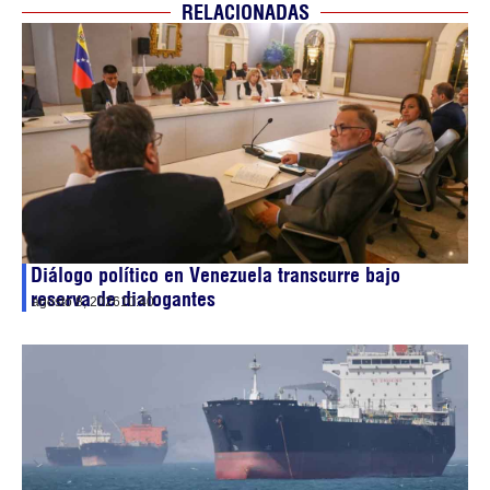
RELACIONADAS
Diálogo político en Venezuela transcurre bajo
reserva de dialogantes
agosto 8, 2026
10:40