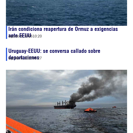
Irán condiciona reapertura de Ormuz a exigencias
ante EEUU
agosto 8, 2026
10:20
Uruguay-EEUU: se conversa callado sobre
deportaciones
agosto 8, 2026
08:27