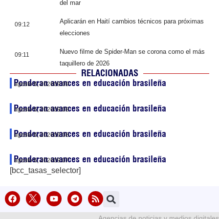
del mar
Aplicarán en Haití cambios técnicos para próximas
09:12
elecciones
Nuevo filme de Spider-Man se corona como el más
09:11
taquillero de 2026
RELACIONADAS
Ponderan avances en educación brasileña
agosto 6, 2026
09:09
Ponderan avances en educación brasileña
agosto 6, 2026
09:08
Ponderan avances en educación brasileña
agosto 6, 2026
09:08
Ponderan avances en educación brasileña
agosto 6, 2026
09:07
[bcc_tasas_selector]
Agencias de noticias y medios digitales