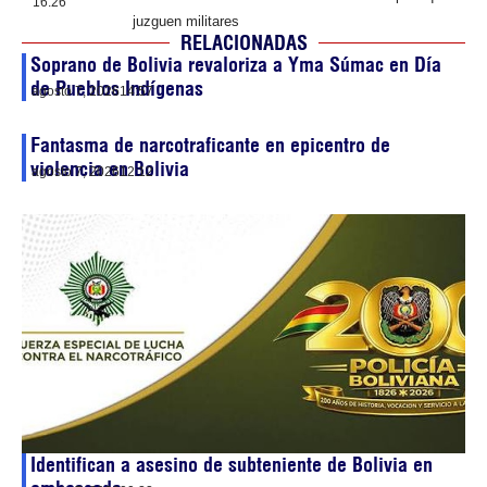
16:26
juzguen militares
RELACIONADAS
Soprano de Bolivia revaloriza a Yma Súmac en Día
de Pueblos Indígenas
agosto 7, 2026
14:57
Fantasma de narcotraficante en epicentro de
violencia en Bolivia
agosto 7, 2026
12:12
Identifican a asesino de subteniente de Bolivia en