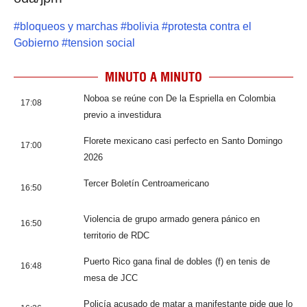
#
bloqueos y marchas
#
bolivia
#
protesta contra el
Gobierno
#
tension social
MINUTO A MINUTO
Noboa se reúne con De la Espriella en Colombia
17:08
previo a investidura
Florete mexicano casi perfecto en Santo Domingo
17:00
2026
Tercer Boletín Centroamericano
16:50
Violencia de grupo armado genera pánico en
16:50
territorio de RDC
Puerto Rico gana final de dobles (f) en tenis de
16:48
mesa de JCC
Policía acusado de matar a manifestante pide que lo