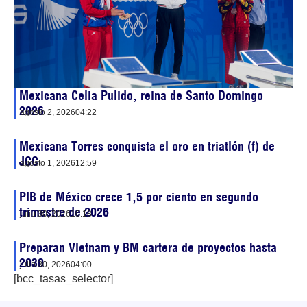
Mexicana Celia Pulido, reina de Santo Domingo
2026
agosto 2, 2026
04:22
Mexicana Torres conquista el oro en triatlón (f) de
JCC
agosto 1, 2026
12:59
PIB de México crece 1,5 por ciento en segundo
trimestre de 2026
julio 30, 2026
10:18
Preparan Vietnam y BM cartera de proyectos hasta
2030
julio 30, 2026
04:00
[bcc_tasas_selector]