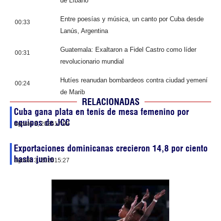
de Líbano
Entre poesías y música, un canto por Cuba desde
00:33
Lanús, Argentina
Guatemala: Exaltaron a Fidel Castro como líder
00:31
revolucionario mundial
Hutíes reanudan bombardeos contra ciudad yemení
00:24
de Marib
RELACIONADAS
Cuba gana plata en tenis de mesa femenino por
equipos de JCC
agosto 3, 2026
17:02
Exportaciones dominicanas crecieron 14,8 por ciento
hasta junio
agosto 3, 2026
15:27