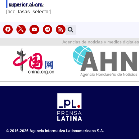
superior al oro
agosto 1, 2026
03:52
[bcc_tasas_selector]
Agencias de noticias y medios digitales
© 2016-2026 Agencia Informativa Latinoamericana S.A.