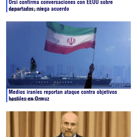
Orsi confirma conversaciones con EEUU sobre
deportados, niega acuerdo
agosto 7, 2026
10:25
Medios iraníes reportan ataque contra objetivos
hostiles en Ormuz
agosto 7, 2026
02:59