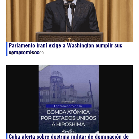
Parlamento iraní exige a Washington cumplir sus
compromisos
agosto 7, 2026
02:09
Cuba alerta sobre doctrina militar de dominación de