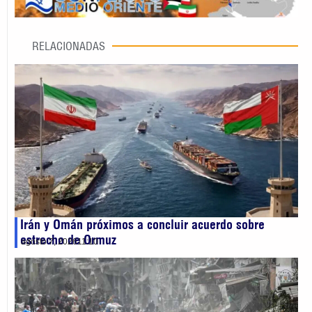
RELACIONADAS
Irán y Omán próximos a concluir acuerdo sobre
estrecho de Ormuz
agosto 7, 2026
11:10