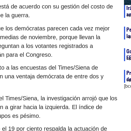
 está de acuerdo con su gestión del costo de
Ir
a
e la guerra.
ag
que los demócratas parecen cada vez mejor
P
l
rmedias de noviembre, porque llevan la
ag
eguntan a los votantes registrados a
Go
án para el Congreso.
EE
ag
to a las encuestas del Times/Siena de
Pr
an una ventaja demócrata de entre dos y
de
ag
[bc
 Times/Siena, la investigación arrojó que los
 a girar hacia la izquierda. El índice de
upos es pésimo.
el 19 por ciento respalda la actuación de