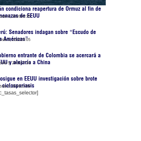
án condiciona reapertura de Ormuz al fin de
menazas de EEUU
osto 6, 2026
05:35
erú: Senadores indagan sobre “Escudo de
as Américas”
osto 5, 2026
20:05
bierno entrante de Colombia se acercará a
UU y alejaría a China
osto 5, 2026
17:26
osigue en EEUU investigación sobre brote
 ciclosporiasis
osto 5, 2026
13:09
c_tasas_selector]