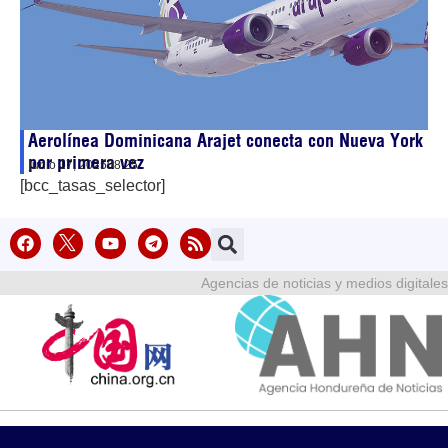
Aerolínea Dominicana Arajet conecta con Nueva York
por primera vez
junio 17, 2025
08:25
[bcc_tasas_selector]
Agencias de noticias y medios digitales