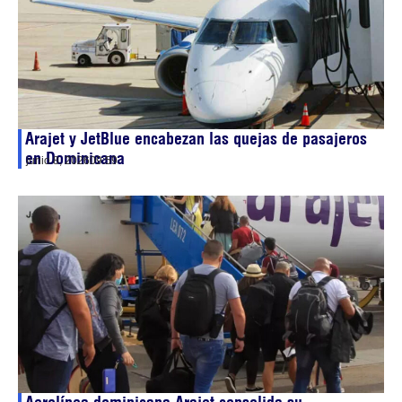
Arajet y JetBlue encabezan las quejas de pasajeros
en Dominicana
junio 8, 2026
09:59