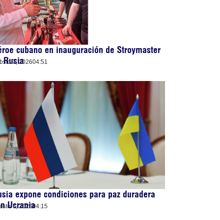
roe cubano en inauguración de Stroymaster
n Rusia
osto 7, 2026
04:51
sia expone condiciones para paz duradera
n Ucrania
osto 7, 2026
04:15