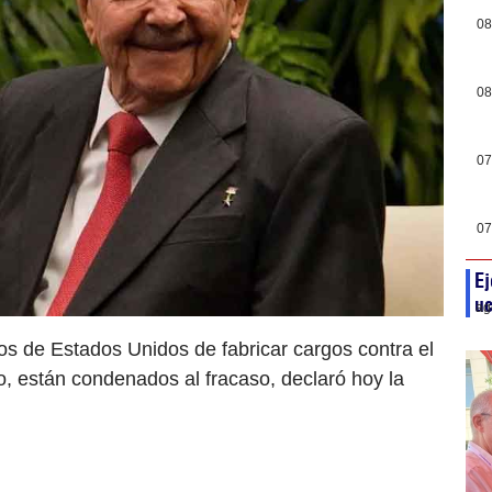
08
08
07
07
Ej
uc
ag
os de Estados Unidos de fabricar cargos contra el
o, están condenados al fracaso, declaró hoy la