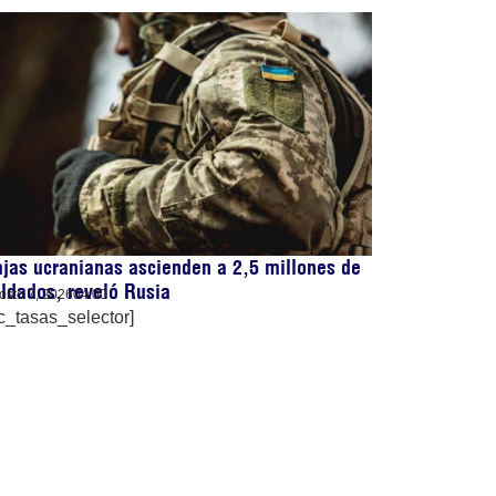
jas ucranianas ascienden a 2,5 millones de
ldados, reveló Rusia
osto 7, 2026
04:00
c_tasas_selector]