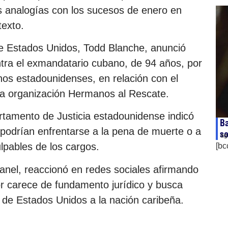
s analogías con los sucesos de enero en
texto.
o de Estados Unidos, Todd Blanche, anunció
tra el exmandatario cubano, de 94 años, por
nos estadounidenses, en relación con el
la organización Hermanos al Rescate.
tamento de Justicia estadounidense indicó
Ba
 podrían enfrentarse a la pena de muerte o a
so
ag
lpables de los cargos.
[bc
anel, reaccionó en redes sociales afirmando
r carece de fundamento jurídico y busca
ar de Estados Unidos a la nación caribeña.