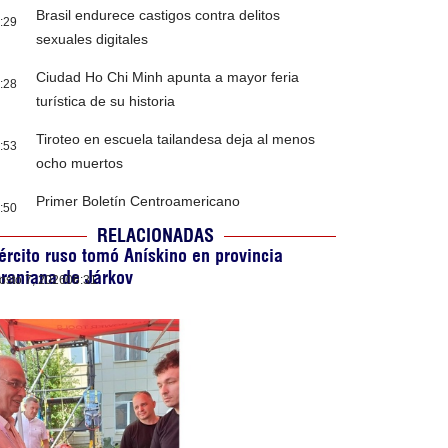
Brasil endurece castigos contra delitos
:29
sexuales digitales
Ciudad Ho Chi Minh apunta a mayor feria
:28
turística de su historia
Tiroteo en escuela tailandesa deja al menos
:53
ocho muertos
Primer Boletín Centroamericano
:50
RELACIONADAS
ército ruso tomó Anískino en provincia
raniana de Járkov
osto 7, 2026
06:31