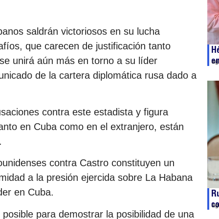
anos saldrán victoriosos en su lucha
fíos, que carecen de justificación tanto
Hé
e
 se unirá aún más en torno a su líder
ag
municado de la cartera diplomática rusa dado a
saciones contra este estadista y figura
tanto en Cuba como en el extranjero, están
.
unidenses contra Castro constituyen un
timidad a la presión ejercida sobre La Habana
oder en Cuba.
Ru
co
ag
posible para demostrar la posibilidad de una