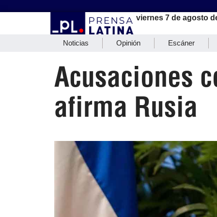
viernes 7 de agosto d
Noticias
Opinión
Escáner
Acusaciones co
afirma Rusia