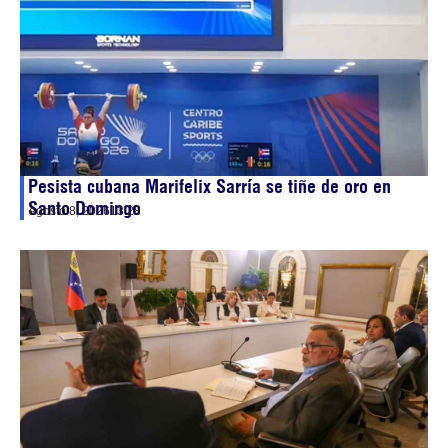
Pesista cubana Marifelix Sarría se tiñe de oro en
Santo Domingo
agosto 8, 2026
13:28