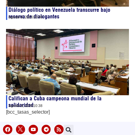
Diálogo político en Venezuela transcurre bajo
reserva de dialogantes
agosto 8, 2026
10:40
Califican a Cuba campeona mundial de la
solidaridad
agosto 8, 2026
10:38
[bcc_tasas_selector]