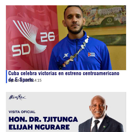
Cuba celebra victorias en estreno centroamericano
de E-Sports
agosto 6, 2026
14:15