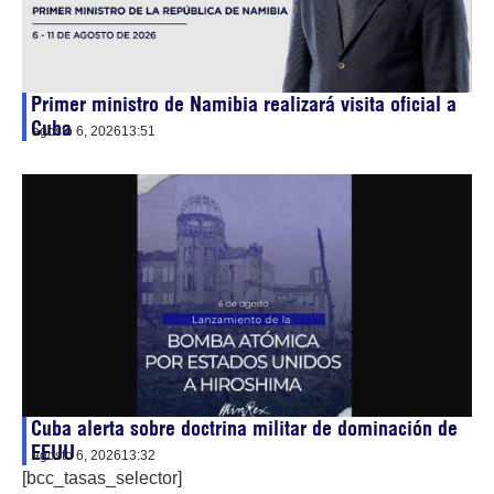
Primer ministro de Namibia realizará visita oficial a
Cuba
agosto 6, 2026
13:51
Cuba alerta sobre doctrina militar de dominación de
EEUU
agosto 6, 2026
13:32
[bcc_tasas_selector]