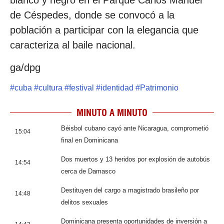
blanco y negro en el Parque Carlos Manuel
de Céspedes, donde se convocó a la
población a participar con la elegancia que
caracteriza al baile nacional.
ga/dpg
#
cuba
#
cultura
#
festival
#
identidad
#
Patrimonio
MINUTO A MINUTO
Béisbol cubano cayó ante Nicaragua, comprometió
15:04
final en Dominicana
Dos muertos y 13 heridos por explosión de autobús
14:54
cerca de Damasco
Destituyen del cargo a magistrado brasileño por
14:48
delitos sexuales
Dominicana presenta oportunidades de inversión a