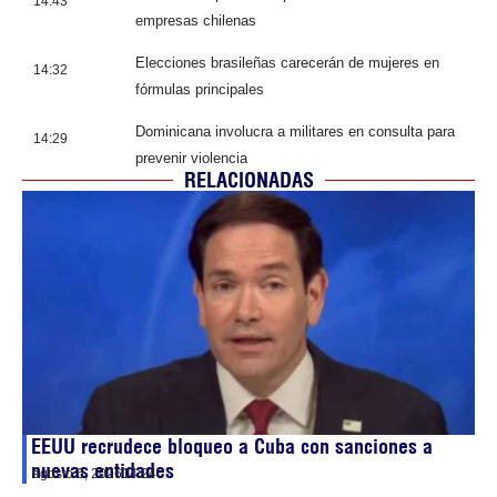
14:43
empresas chilenas
Elecciones brasileñas carecerán de mujeres en
14:32
fórmulas principales
Dominicana involucra a militares en consulta para
14:29
prevenir violencia
RELACIONADAS
EEUU recrudece bloqueo a Cuba con sanciones a
nuevas entidades
agosto 6, 2026
14:24