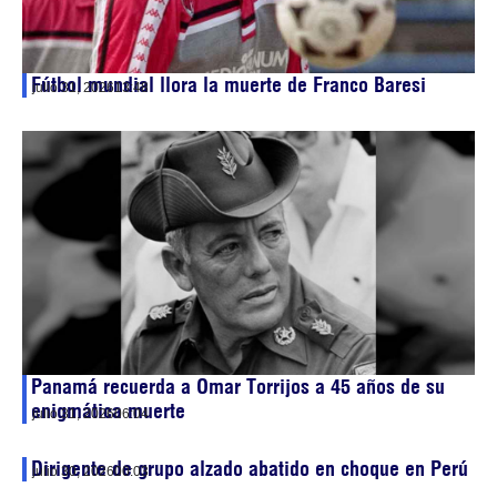
Fútbol mundial llora la muerte de Franco Baresi
julio 31, 2026
13:48
Panamá recuerda a Omar Torrijos a 45 años de su
enigmática muerte
julio 31, 2026
06:04
Dirigente de grupo alzado abatido en choque en Perú
julio 30, 2026
00:03