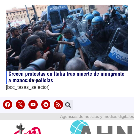
Crecen protestas en Italia tras muerte de inmigrante
a manos de policías
julio 22, 2026
07:56
[bcc_tasas_selector]
Agencias de noticias y medios digitales