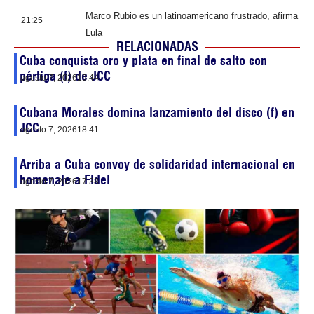
Marco Rubio es un latinoamericano frustrado, afirma
21:25
Lula
RELACIONADAS
Cuba conquista oro y plata en final de salto con
pértiga (f) de JCC
agosto 7, 2026
19:44
Cubana Morales domina lanzamiento del disco (f) en
JCC
agosto 7, 2026
18:41
Arriba a Cuba convoy de solidaridad internacional en
homenaje a Fidel
agosto 7, 2026
17:38