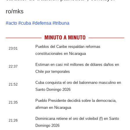
ro/mks
#
acto
#
cuba
#
defensa
#
tribuna
MINUTO A MINUTO
Pueblos del Caribe respaldan reformas
23:01
constitucionales en Nicaragua
Estiman en casi mil millones de dólares daños en
22:37
Chile por temporales
Cuba conquista el oro del balonmano masculino en
21:52
Santo Domingo 2026
Pueblo Presidente decidirá sobre la democracia,
21:35
afirman en Nicaragua
Dominicana retiene el oro del voleibol (f) en Santo
21:26
Domingo 2026