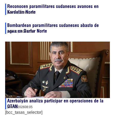
Reconocen paramilitares sudaneses avances en
Kordofán Norte
julio 28, 2026
11:48
Bombardean paramilitares sudaneses abasto de
agua en Darfur Norte
julio 22, 2026
12:50
Azerbaiyán analiza participar en operaciones de la
OTAN
julio 2, 2026
08:05
[bcc_tasas_selector]