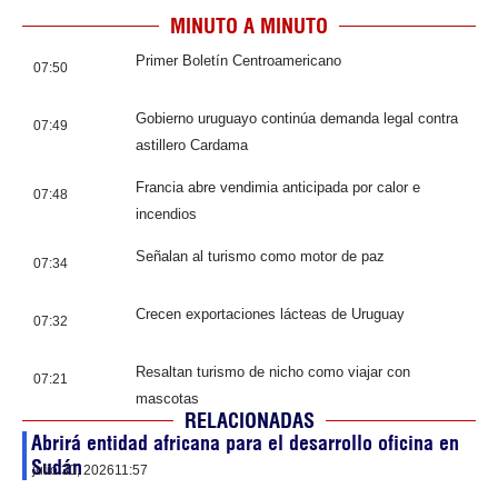
MINUTO A MINUTO
Primer Boletín Centroamericano
07:50
Gobierno uruguayo continúa demanda legal contra
07:49
astillero Cardama
Francia abre vendimia anticipada por calor e
07:48
incendios
Señalan al turismo como motor de paz
07:34
Crecen exportaciones lácteas de Uruguay
07:32
Resaltan turismo de nicho como viajar con
07:21
mascotas
RELACIONADAS
Abrirá entidad africana para el desarrollo oficina en
Sudán
julio 30, 2026
11:57