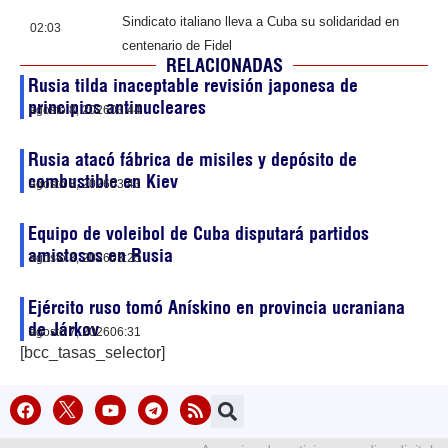
Sindicato italiano lleva a Cuba su solidaridad en
02:03
centenario de Fidel
RELACIONADAS
Rusia tilda inaceptable revisión japonesa de
principios antinucleares
agosto 8, 2026
03:44
Rusia atacó fábrica de misiles y depósito de
combustible en Kiev
agosto 8, 2026
03:43
Equipo de voleibol de Cuba disputará partidos
amistosos en Rusia
agosto 8, 2026
03:25
Ejército ruso tomó Anískino en provincia ucraniana
de Járkov
agosto 7, 2026
06:31
[bcc_tasas_selector]