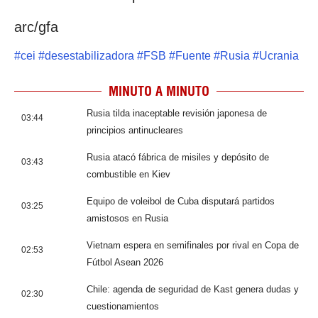
arc/gfa
#
cei
#
desestabilizadora
#
FSB
#
Fuente
#
Rusia
#
Ucrania
MINUTO A MINUTO
Rusia tilda inaceptable revisión japonesa de
03:44
principios antinucleares
Rusia atacó fábrica de misiles y depósito de
03:43
combustible en Kiev
Equipo de voleibol de Cuba disputará partidos
03:25
amistosos en Rusia
Vietnam espera en semifinales por rival en Copa de
02:53
Fútbol Asean 2026
Chile: agenda de seguridad de Kast genera dudas y
02:30
cuestionamientos