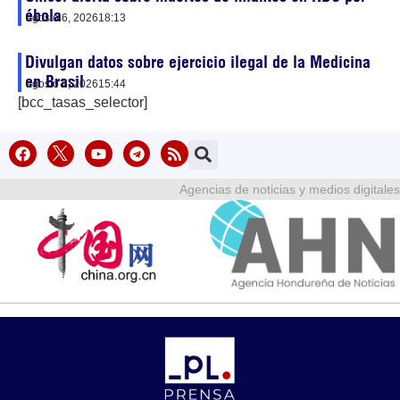
ébola
agosto 6, 2026
18:13
Divulgan datos sobre ejercicio ilegal de la Medicina
en Brasil
agosto 6, 2026
15:44
[bcc_tasas_selector]
Agencias de noticias y medios digitales