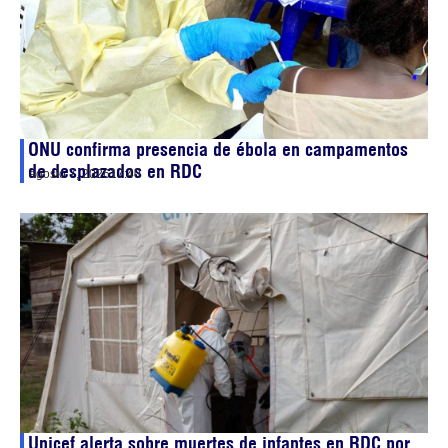
ONU confirma presencia de ébola en campamentos
de desplazados en RDC
agosto 7, 2026
17:40
Unicef alerta sobre muertes de infantes en RDC por