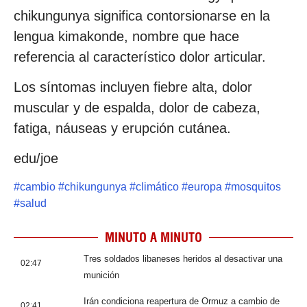
chikungunya significa contorsionarse en la
lengua kimakonde, nombre que hace
referencia al característico dolor articular.
Los síntomas incluyen fiebre alta, dolor
muscular y de espalda, dolor de cabeza,
fatiga, náuseas y erupción cutánea.
edu/joe
#
cambio
#
chikungunya
#
climático
#
europa
#
mosquitos
#
salud
MINUTO A MINUTO
Tres soldados libaneses heridos al desactivar una
02:47
munición
Irán condiciona reapertura de Ormuz a cambio de
02:41