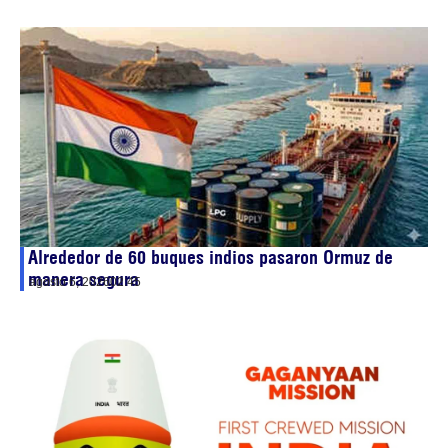
Alrededor de 60 buques indios pasaron Ormuz de
manera segura
agosto 6, 2026
02:45