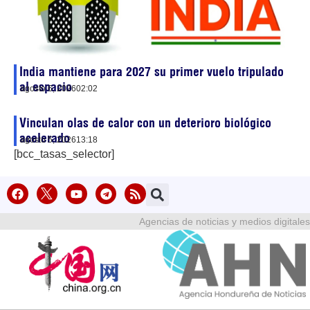
India mantiene para 2027 su primer vuelo tripulado
al espacio
agosto 6, 2026
02:02
Vinculan olas de calor con un deterioro biológico
acelerado
agosto 5, 2026
13:18
[bcc_tasas_selector]
Agencias de noticias y medios digitales