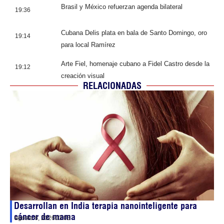
Brasil y México refuerzan agenda bilateral
19:36
Cubana Delis plata en bala de Santo Domingo, oro
19:14
para local Ramírez
Arte Fiel, homenaje cubano a Fidel Castro desde la
19:12
creación visual
RELACIONADAS
Desarrollan en India terapia nanointeligente para
cáncer de mama
agosto 6, 2026
03:03