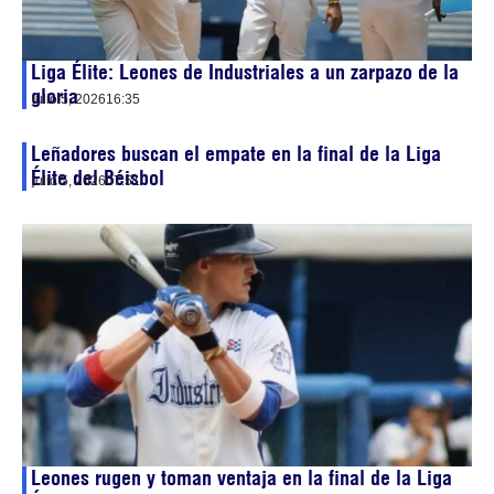
Liga Élite: Leones de Industriales a un zarpazo de la
gloria
julio 5, 2026
16:35
Leñadores buscan el empate en la final de la Liga
Élite del Béisbol
julio 5, 2026
07:51
Leones rugen y toman ventaja en la final de la Liga