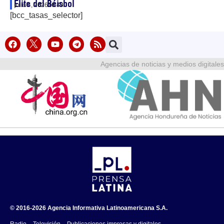
Élite del Béisbol
julio 4, 2026
16:49
[bcc_tasas_selector]
Agencias de noticias y medios digitales
© 2016-2026 Agencia Informativa Latinoamericana S.A.