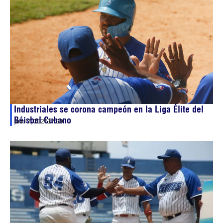
Industriales se corona campeón en la Liga Élite del
Béisbol Cubano
julio 7, 2026
17:39