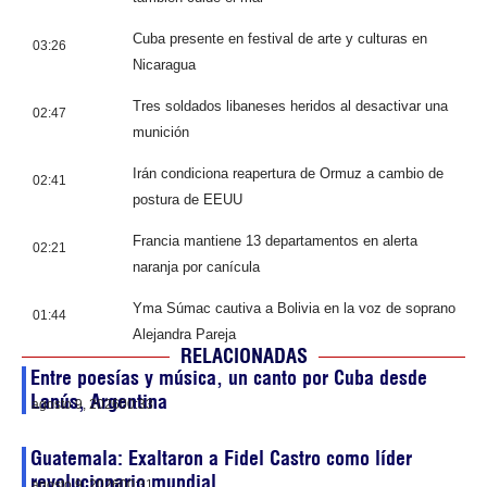
Cuba presente en festival de arte y culturas en
03:26
Nicaragua
Tres soldados libaneses heridos al desactivar una
02:47
munición
Irán condiciona reapertura de Ormuz a cambio de
02:41
postura de EEUU
Francia mantiene 13 departamentos en alerta
02:21
naranja por canícula
Yma Súmac cautiva a Bolivia en la voz de soprano
01:44
Alejandra Pareja
RELACIONADAS
Entre poesías y música, un canto por Cuba desde
Lanús, Argentina
agosto 9, 2026
00:33
Guatemala: Exaltaron a Fidel Castro como líder
revolucionario mundial
agosto 9, 2026
00:31