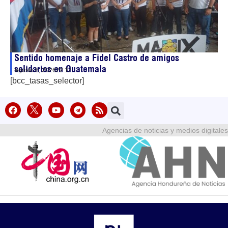
Sentido homenaje a Fidel Castro de amigos
solidarios en Guatemala
agosto 8, 2026
22:17
[bcc_tasas_selector]
Agencias de noticias y medios digitales