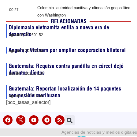
Colombia: autoridad punitiva y alineación geopolítica
00:27
con Washington
RELACIONADAS
Diplomacia vietnamita enfila a nueva era de
desarrollo
agosto 8, 2026
01:52
Angola y Vietnam por ampliar cooperación bilateral
agosto 7, 2026
15:30
Guatemala: Requisa contra pandilla en cárcel dejó
distintos ilícitos
agosto 7, 2026
14:10
Guatemala: Reportan localización de 14 paquetes
con posible marihuana
agosto 7, 2026
13:00
[bcc_tasas_selector]
Agencias de noticias y medios digitales