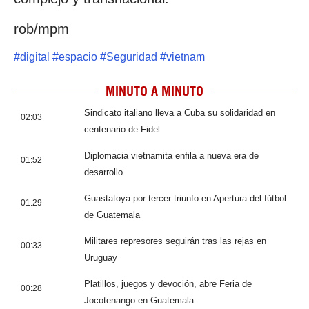
rob/mpm
#
digital
#
espacio
#
Seguridad
#
vietnam
MINUTO A MINUTO
Sindicato italiano lleva a Cuba su solidaridad en
02:03
centenario de Fidel
Diplomacia vietnamita enfila a nueva era de
01:52
desarrollo
Guastatoya por tercer triunfo en Apertura del fútbol
01:29
de Guatemala
Militares represores seguirán tras las rejas en
00:33
Uruguay
Platillos, juegos y devoción, abre Feria de
00:28
Jocotenango en Guatemala